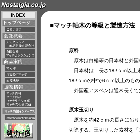
■マッチ軸木の等級と製造方法
原料
原木は白楊等の日本材と外国
日本材は、長さ182ｃｍ以上
182ｃｍの中で6ｃｍ以上のも
外国産アスペンは通常長くて
原木玉切り
原木を約42ｃｍの長さに吊り
切除する。玉切りした素材を「