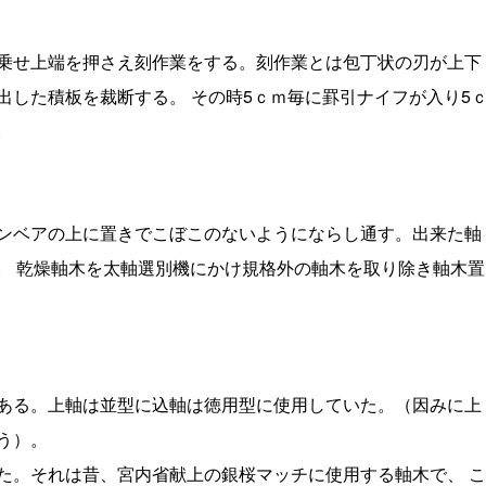
乗せ上端を押さえ刻作業をする。刻作業とは包丁状の刃が上下
出した積板を裁断する。 その時5ｃｍ毎に罫引ナイフが入り5
。
ンベアの上に置きでこぼこのないようにならし通す。出来た軸
る。 乾燥軸木を太軸選別機にかけ規格外の軸木を取り除き軸木置
ある。上軸は並型に込軸は徳用型に使用していた。（因みに上
う）。
。それは昔、宮内省献上の銀桜マッチに使用する軸木で、 こ