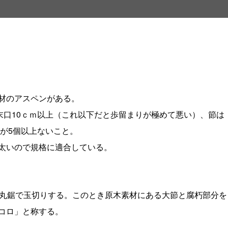
材のアスペンがある。
末口10ｃｍ以上（これ以下だと歩留まりが極めて悪い）、節は
のが5個以上ないこと。
太いので規格に適合している。
丸鋸で玉切りする。このとき原木素材にある大節と腐朽部分を
コロ」と称する。