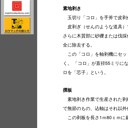
素地剥き
玉切り「コロ」を手斧で皮剥
皮剥ぎ（せんのような道具）
さらに木質部に砂礫または伐採
全に除去する。
この「コロ」を軸剥機にセット
く。 「コロ」が直径55ミリ
ロを「芯子」という。
撰板
素地剥き作業で生産された剥板
で無節のもの、込軸はそれ以外
この剥板を長さ1ｍ80ｃｍに裁