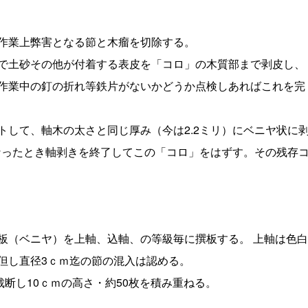
作業上弊害となる節と木瘤を切除する。
で土砂その他が付着する表皮を「コロ」の木質部まで剥皮し、
作業中の釘の折れ等鉄片がないかどうか点検しあればこれを完
して、軸木の太さと同じ厚み（今は2.2ミリ）にベニヤ状に
になったとき軸剥きを終了してこの「コロ」をはずす。その残存
（ベニヤ）を上軸、込軸、の等級毎に撰板する。 上軸は色白
但し直径3ｃｍ迄の節の混入は認める。
断し10ｃｍの高さ・約50枚を積み重ねる。