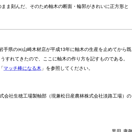
のまま刻んだ、そのため軸木の断面・輪郭がきれいに正方形と
手県の㈱山崎木材店が平成13年に軸木の生産を止めてから既
識もうすれてきたので、ここに軸木の作り方を記すものである。
「
マッチ棒になる木
」を参照してください。
式会社生穂工場製軸部（現兼松日産農林株式会社淡路工場）の
黒田 康