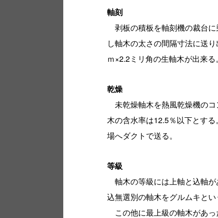
軸刻
剥板の積板を軸刻機の裁台に
し軸木の太さの間隔寸法に送り
ｍ×2.2ミリ角の生軸木が出来る
乾燥
未乾燥軸木を熱風乾燥機のコ
木の含水率は12.5％以下とす
場へダクトで送る。
等級
軸木の等級には上軸と込軸が
込無選別の軸木をグルムキとい
この他に最上級の軸木があった