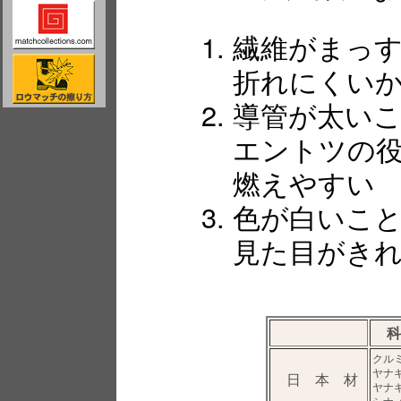
繊維がまっ
折れにくい
導管が太い
エントツの
燃えやすい
色が白いこ
見た目がき
科
クル
ヤナ
日 本 材
ヤナ
シナ