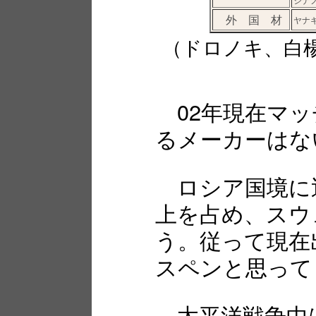
外 国 材
ヤナ
（ドロノキ、白
02年現在マッ
るメーカーはな
ロシア国境に近
上を占め、スウ
う。従って現在
スペンと思って
太平洋戦争中