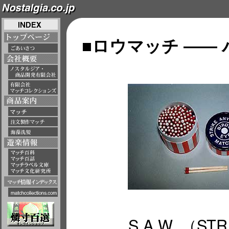
■ロウマッチ ――
S.A.W. （STR