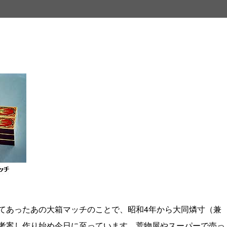
あったあの大箱マッチのことで、昭和4年から大同燐寸（兼
考案し作り始め今日に至っています。荒物屋やスーパーで売っ