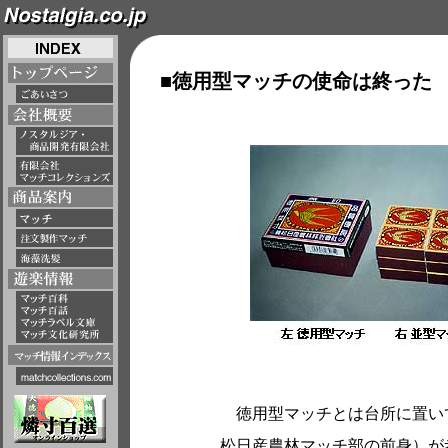
■徳用型マッチの使命は終った
徳用型マッチとは台所に置いて
松日産農林マッチ部の前身）が