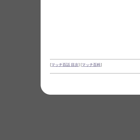
[
マッチ百話 目次
]
[
マッチ百科
]