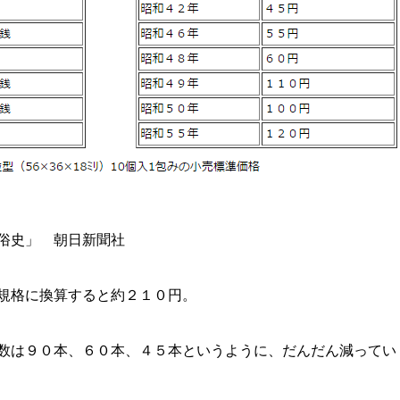
俗史」 朝日新聞社
規格に換算すると約２１０円。
数は９０本、６０本、４５本というように、だんだん減ってい