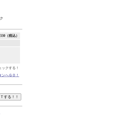
ク
330（税込）
ェックする！
タンへＧＯ！
て