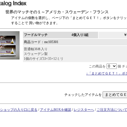
世界のマッチその１～アメリカ・スウェーデン・フランス
アイテムの個数を選択し、ページ下の「まとめてＧＥＴ！」ボタンをクリッ
することで 買い物ができます。
フードルマッチ 4個入り1組
￥
商品コード：mc105301
普通軸38本入り
スウェーデン製
1個のサイズ53×35×12ミリ
この商品を
個 チ
↓「まとめてＧＥＴ！」ボ
チェックしたアイテムを
ショップの入り口に戻る
/
アイテムBOXを確認
/
レジスターへ
/
ご注文方法につい