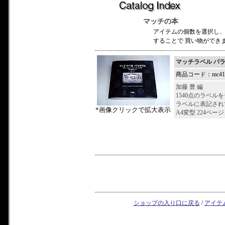
マッチの本
アイテムの個数を選択し
することで 買い物ができ
マッチラベル パ
商品コード：mc413
加藤 豊 
1540点のラベ
ラベルに表記され
*画像クリックで拡大表示
A4変型 224ページ
ショップの入り口に戻る
/
アイテ