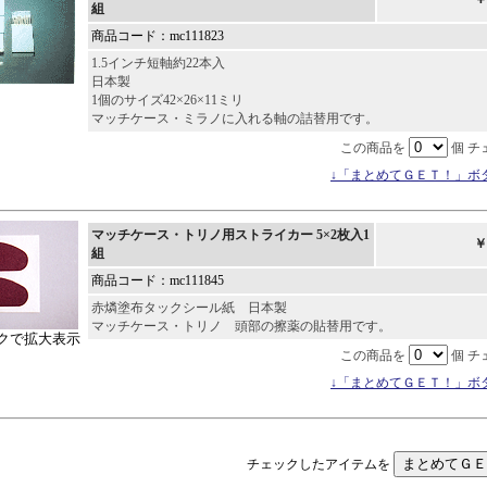
組
商品コード：mc111823
1.5インチ短軸約22本入
日本製
1個のサイズ42×26×11ミリ
マッチケース・ミラノに入れる軸の詰替用です。
この商品を
個 チ
↓「まとめてＧＥＴ！」ボ
マッチケース・トリノ用ストライカー 5×2枚入1
￥
組
商品コード：mc111845
赤燐塗布タックシール紙 日本製
マッチケース・トリノ 頭部の擦薬の貼替用です。
クで拡大表示
この商品を
個 チ
↓「まとめてＧＥＴ！」ボ
チェックしたアイテムを