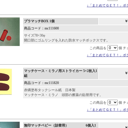
↓「まとめてＧＥＴ！」ボ
プラマッチBOX 1個
￥
商品コード：mc111600
サイズ78×30φ
開口部にゴムリングを入れた防水マッチボックスです。
この商品を
個 チ
↓「まとめてＧＥＴ！」ボ
マッチケース・ミラノ用ストライカー 5×2枚入1
￥
組
商品コード：mc111820
赤燐塗布タックシール紙 日本製
マッチケース・ミラノ 頭部の擦薬の貼替用です。
この商品を
個 チ
↓「まとめてＧＥＴ！」ボ
無印マッチベビー（詰替用） 6個入1
￥