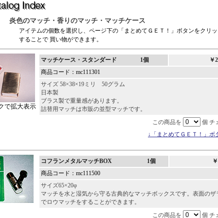
炎色のマッチ・香りのマッチ・マッチケース
アイテムの個数を選択し、ページ下の「まとめてＧＥＴ！」ボタンをクリッ
することで 買い物ができます。
マッチケース・スタンダード 1個
￥
商品コード：mc111301
サイズ 58×38×19ミリ 50グラム
日本製
ブラス製で重量感があります。
クで拡大表示
詰替用マッチは市販の並型マッチです。
この商品を
個 チ
↓「まとめてＧＥＴ！」ボ
コフランメタルマッチBOX 1個
￥
商品コード：mc111500
サイズ65×20φ
マッチを水と湿気から守る古典的なマッチボックスです。表面のザ
でロウマッチをすることができます。
この商品を
個 チ